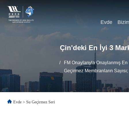
Evde
Bizi
Çin'deki En İyi 3 Mar
/
FM Onaylarıyla Onaylanmış En 
Geçirmez Membranların Sayısı; 
Evde
>
Su Geçirmez Seri