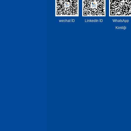
wechat İD
LinkedIn İD
WhatsApp
Kimliği