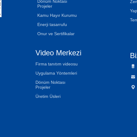
Dönüm Noktası
Zem
Projeler
Yap
Kamu Hayır Kurumu
Tem
Enerji tasarrufu
Onur ve Sertifikalar
Video Merkezi
Bi
Firma tanıtım videosu

Uygulama Yöntemleri

Dönüm Noktası

Projeler
Üretim Üsleri