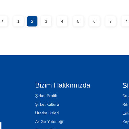
1
2
3
4
5
6
7
Bizim Hakkımızda
Si
Şirket Profili
Su 
Şirket kültürü
Sıf
Üretim Üsleri
Ent
Ar-Ge Yeteneği
Kap