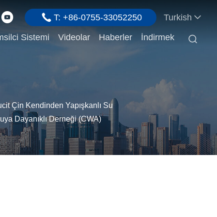
T: +86-0755-33052250
Turkish
silci Sistemi
Videolar
Haberler
İndirmek

cit Çin Kendinden Yapışkanlı Su
Suya Dayanıklı Derneği (CWA)