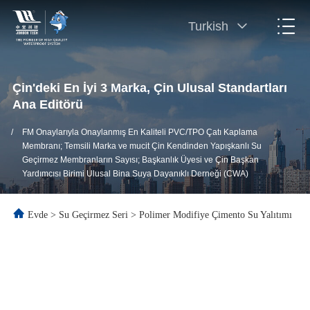
Turkish
Çin'deki En İyi 3 Marka, Çin Ulusal Standartları
Ana Editörü
/
FM Onaylarıyla Onaylanmış En Kaliteli PVC/TPO Çatı Kaplama
Membranı; Temsili Marka ve mucit Çin Kendinden Yapışkanlı Su
Geçirmez Membranların Sayısı; Başkanlık Üyesi ve Çin Başkan
Yardımcısı Birimi Ulusal Bina Suya Dayanıklı Derneği (CWA)
Evde
>
Su Geçirmez Seri
>
Polimer Modifiye Çimento Su Yalıtımı