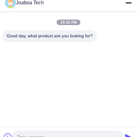
Joaboa Tech
10:32 AM
Good day, what product are you looking for?
wechat İD
LinkedIn İD
WhatsApp
Kimliği
Bizimle İletişim

Telefon
+86-0755-33052250

E-posta
international@zhuobao.com

Adres
16. Kat, No.2 Kuzey Bölgesi, Excellence City
Central Square, Meilin, Futian Dist., Shenzhe
n, Guangdong, Çin
Çin İyi Kalite Kendinden Yapışkanlı Su Yalıtım Membranı