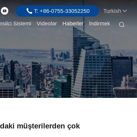
T: +86-0755-33052250
Turkish
silci Sistemi
Videolar
Haberler
İndirmek

daki müşterilerden çok