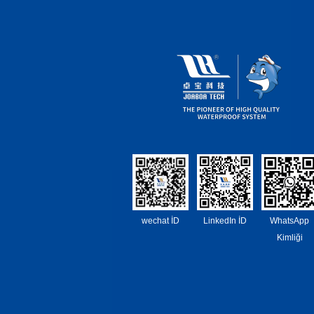
wechat İD
LinkedIn İD
WhatsApp
Kimliği