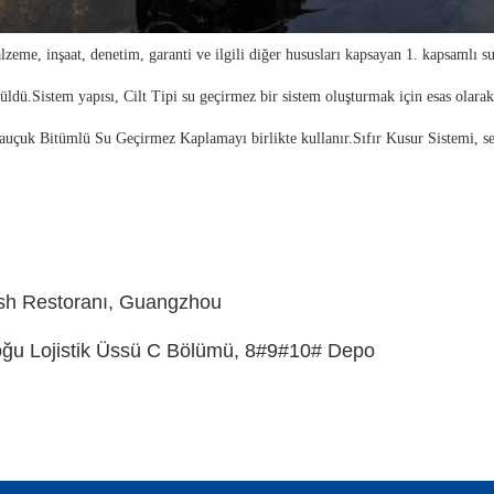
zeme, inşaat, denetim, garanti ve ilgili diğer hususları kapsayan 1. kapsamlı s
rüldü.Sistem yapısı, Cilt Tipi su geçirmez bir sistem oluşturmak için esas ola
k Bitümlü Su Geçirmez Kaplamayı birlikte kullanır.Sıfır Kusur Sistemi, sekt
sh Restoranı, Guangzhou
doğu Lojistik Üssü C Bölümü, 8#9#10# Depo