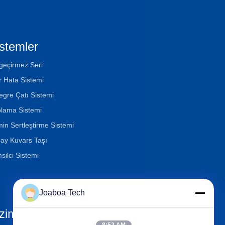
stemler
geçirmez Seri
ır Hata Sistemi
egre Çatı Sistemi
lama Sistemi
in Sertleştirme Sistemi
ay Kuvars Taşı
silci Sistemi
Joaboa Tech
zimle İletişim