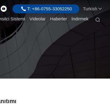
T: +86-0755-33052250
Turkish
silci Sistemi
Videolar
Haberler
İndirmek

nıtımı