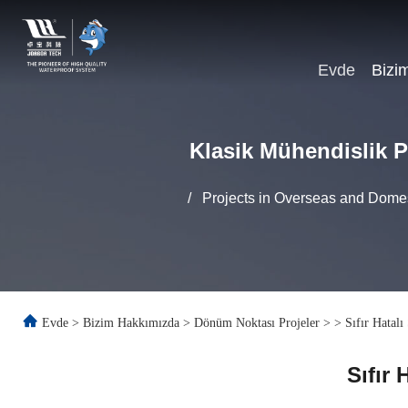
Evde
Bizi
Klasik Mühendislik Pr
/
Projects in Overseas and Domes
Evde
>
Bizim Hakkımızda
>
Dönüm Noktası Projeler
>
>
Sıfır Hatal
Sıfır