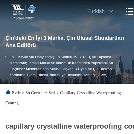
Turkish
Çin'deki En İyi 3 Marka, Çin Ulusal Standartları
Ana Editörü
/
FM Onaylarıyla Onaylanmış En Kaliteli PVC/TPO Çatı Kaplama
Membranı; Temsili Marka ve mucit Çin Kendinden Yapışkanlı Su
Geçirmez Membranların Sayısı; Başkanlık Üyesi ve Çin Başkan
Yardımcısı Birimi Ulusal Bina Suya Dayanıklı Derneği (CWA)
Evde
>
Su Geçirmez Seri
>
Capillary Crystalline Waterproofing
Coating
capillary crystalline waterproofing co